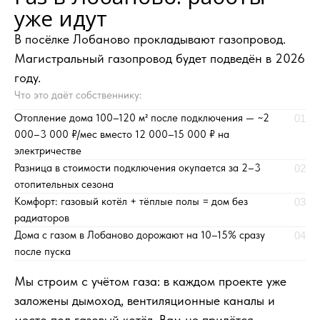
уже идут
В посёлке Лобаново прокладывают газопровод.
Магистральный газопровод будет подведён в 2026
году.
Что это даёт собственнику:
Отопление дома 100–120 м² после подключения — ~2
01
000–3 000 ₽/мес вместо 12 000–15 000 ₽ на
электричестве
Разница в стоимости подключения окупается за 2–3
02
отопительных сезона
Комфорт: газовый котёл + тёплые полы = дом без
03
радиаторов
Дома с газом в Лобаново дорожают на 10–15% сразу
04
после пуска
Мы строим с учётом газа: в каждом проекте уже
заложены дымоход, вентиляционные каналы и
место под газовый котёл. Вам не придётся