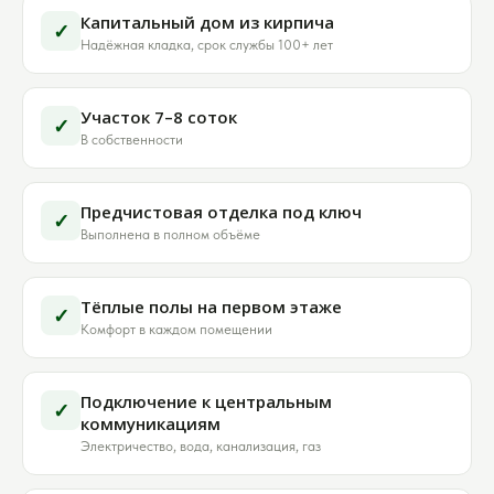
Капитальный дом из кирпича
✓
Надёжная кладка, срок службы 100+ лет
Участок 7–8 соток
✓
В собственности
Предчистовая отделка под ключ
✓
Выполнена в полном объёме
Тёплые полы на первом этаже
✓
Комфорт в каждом помещении
Подключение к центральным
✓
коммуникациям
Электричество, вода, канализация, газ