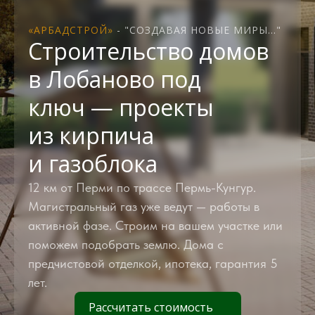
«АРБАДСТРОЙ»
- "СОЗДАВАЯ НОВЫЕ МИРЫ..."
Строительство домов
в Лобаново под
ключ — проекты
из кирпича
и газоблока
12 км от Перми по трассе Пермь-Кунгур.
Магистральный газ уже ведут — работы в
активной фазе. Строим на вашем участке или
поможем подобрать землю. Дома с
предчистовой отделкой, ипотека, гарантия 5
лет.
Рассчитать стоимость