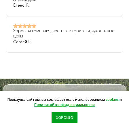
Елена К.
Хорошая компания, честные строители, адекватные
цены
Сергей Г.
Не знаете, с чего начать?
Пользуясь сайтом, вы соглашаетесь с использованием
cookies
и
Политикой конфиденциальности
Мы поможем
ХОРОШО
Закажите консультацию с менеджером — и мы
подберём проекты именно под ваши предпочтения,