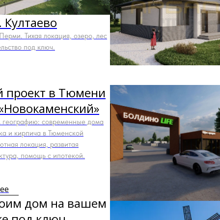
. Култаево
Перми. Тихая локация, озеро, лес
льство под ключ.
 проект в Тюмени
«Новокаменский»
 географию: современные дома
ка и кирпича в Тюменской
ютная локация, развитая
ктура, помощь с ипотекой.
ее
оим дом на вашем
ке под ключ