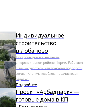
Индивидуальное
строительство
в Лобаново
Построим дом вашей мечты
в перспективном районе Перми. Работаем
с вашим участком или поможем подобрать
землю. Кирпич, газоблок, предчистовая
отделка.
Подробнее
Проект «Арбадпарк» —
готовые дома в КП
«Гринпарк»