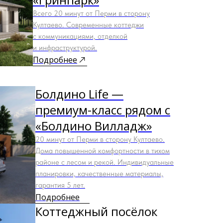
Всего 20 минут от Перми в сторону
Култаево. Современные коттеджи
с коммуникациями, отделкой
и инфраструктурой.
Подробнее
Болдино Life —
премиум-класс рядом с
«Болдино Вилладж»
20 минут от Перми в сторону Култаево.
Дома повышенной комфортности в тихом
районе с лесом и рекой. Индивидуальные
планировки, качественные материалы,
гарантия 5 лет.
Подробнее
Коттеджный посёлок