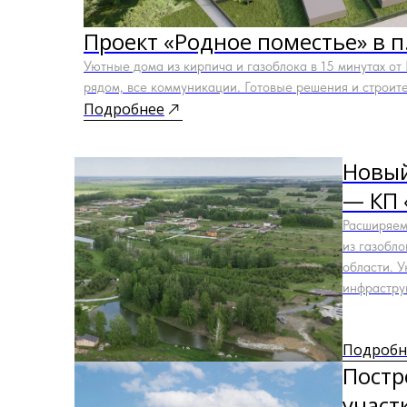
Проект «Родное поместье» в п
Уютные дома из кирпича и газоблока в 15 минутах от 
рядом, все коммуникации. Готовые решения и строите
Подробнее
Новый
— КП 
Расширяем
из газобло
области. У
инфрастру
Подробн
Постр
участ