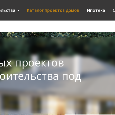
ельства
Каталог проектов домов
Ипотека
О
вых проектов
роительства под