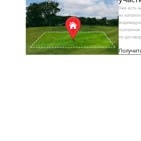
Уже есть 
из катало
индивидуа
поэтапная 
по договор
Получит