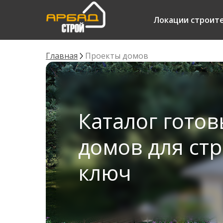
Локации строит
Главная
Проекты домов
Каталог гото
домов для ст
ключ