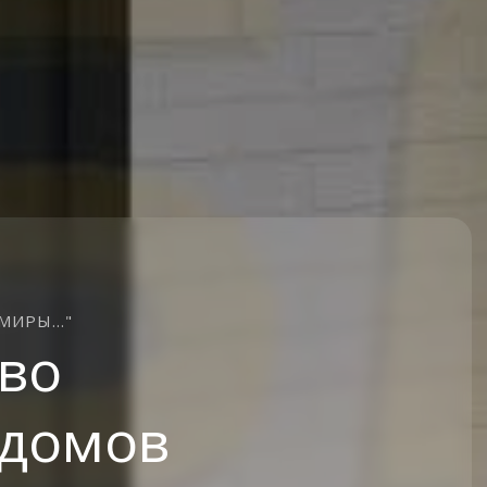
ИРЫ..."
во
 домов