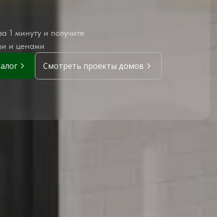
а 1 минуту и получите
ми и ценами
талог
Смотреть проекты домов