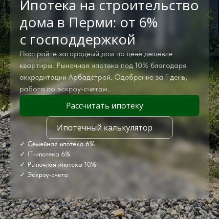
Ипотека на строительство
дома в Перми: от 6%
с господдержкой
Постройте загородный дом по цене дешевле
квартиры. Рыночная ипотека под 10% благодаря
аккредитации Арбадстрой. Одобрение за 1 день,
работа по эскроу-счетам.
Рассчитать ипотеку
Ипотечный калькулятор
✓ Семейная ипотека 6%
✓ IT-ипотека 6%
✓ Рыночная ипотека 10%
✓ Эскроу-счета