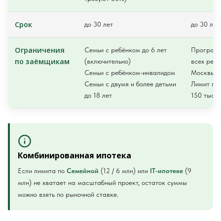
Срок
до 30 лет
до 30 лет
Ограничения
Семьи с ребёнком до 6 лет
Программ
по заёмщикам
(включительно)
всех реги
Семьи с ребёнком-инвалидом
Москвы и
Семьи с двумя и более детьми
Лимит по 
до 18 лет
150 тыс. 
Комбинированная ипотека
Если лимита по
Семейной
(12 / 6 млн) или
IT-ипотеке
(9
млн) не хватает на масштабный проект, остаток суммы
можно взять по рыночной ставке.