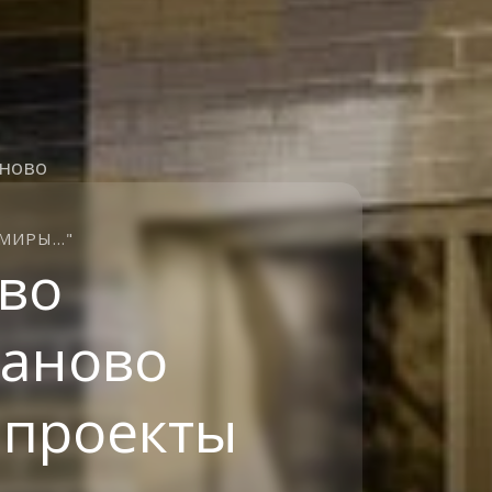
аново
ИРЫ..."
во
баново
 проекты