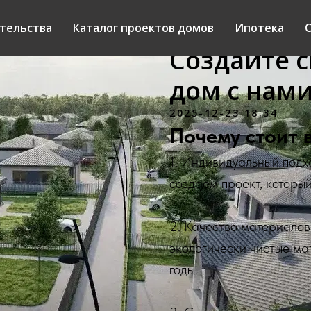
тельства
Каталог проектов домов
Ипотека
О
Создайте 
дом с нами
2025-12-23 18:34
Почему стоит 
1. Индивидуальный подх
создаем проект, которы
2. Качество материалов
экологически чистые ма
годы.