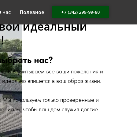
 нас
Полезное
+7 (342) 299-99-80
свой идеальный
!
выбрать нас?
од: Мы учитываем все ваши пожелания и
й идеально впишется в ваш образ жизни.
: Мы используем только проверенные и
териалы, чтобы ваш дом служил долгие