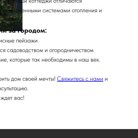
гии: Наши коттеджи отличаются
и современными системами отопления и
и за городом:
писные пейзажи
ся садоводством и огородничеством
ие, которые так необходимы в наш век.
оить дом своей мечты!
Свяжитесь с нами
и
нсультацию.
ждет вас!