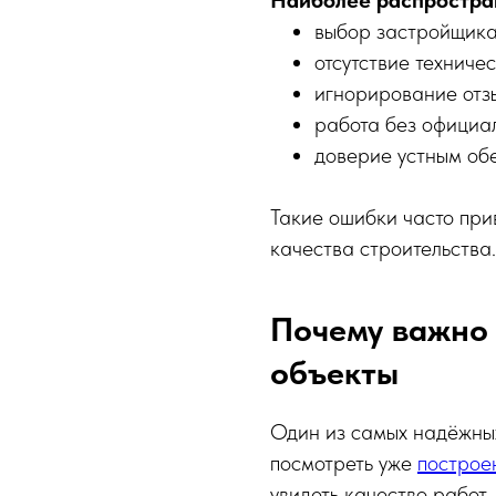
Наиболее распростра
выбор застройщика
отсутствие техниче
игнорирование отз
работа без официал
доверие устным об
Такие ошибки часто при
качества строительства.
Почему важно
объекты
Один из самых надёжны
посмотреть уже
построе
увидеть качество работ