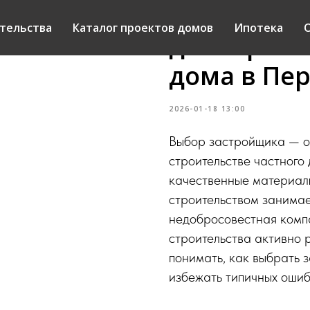
Как выбра
тельства
Каталог проектов домов
Ипотека
О
для строит
дома в Пе
2026-01-18 13:00
Выбор застройщика — од
строительстве частного
качественные материалы
строительством занимае
недобросовестная комп
строительства активно 
понимать, как выбрать 
избежать типичных ошиб