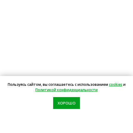
Пользуясь сайтом, вы соглашаетесь с использованием
cookies
и
Политикой конфиденциальности
ХОРОШО
Звоните: пн-вс с 10.00-19.00
+7(342) 299-99-80