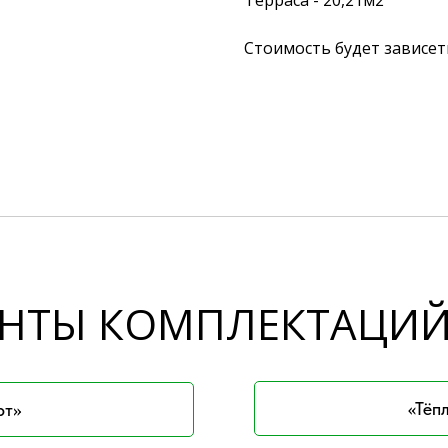
Терраса - 20,21м2
Стоимость будет зависе
НТЫ КОМПЛЕКТАЦИ
«Тёп
рт»